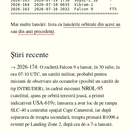
2026-165
2026-164
2026-163
  2026-07-16 2032  Falcon 9       FT5  B110
Mai multe lansări: lista cu
lansările orbitale din acest an
sau
din anii precedenți
.
Știri recente
2026-174
→
: O rachetă Falcon 9 a lansat, în 30 iulie, la
ora 07:10 UTC, un satelit militar, probabil pentru
misiuni de observare ale oceanelor (posibil un satelit de
NROL-95
tip INTRUDER), în cadrul misiunii
(satelitul, ajuns pe orbită terestră joasă, a primit
USA-619
indicativul
); lansarea a avut loc de pe rampa
SLC-40 a centrului spațial Cape Canaveral, iar după
separarea de treapta secundară, treapta primară B1096 a
revenit pe Landing Zone 2, după cea de-a 7-a lansare.