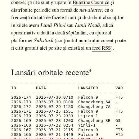
conexe; știrile sunt grupate în
Buletine Cosmice
și
newsletter
distribuite periodic sub formă de
, cu o
frecvență dictată de fazele Lunii și distribuit abonaților
Lună Plină
Lună Nouă
în zilele avem
sau
, adică
aproximativ o dată la două săptămâni, cu ajutorul
Substack
platformei
(conținutul
numărului curent
poate
fi citit gratuit aici pe site și există și un
feed RSS
).
Lansări orbitale recente
4
===================================================
ID        DATA             LANSATOR       VAR  SERI
2026-174
2026-173
2026-172
2026-171
2026-170
2026-169
2026-168
2026-167
2026-166