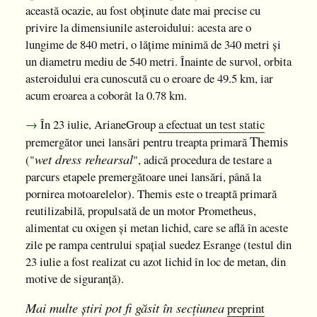
această ocazie, au fost obținute date mai precise cu
privire la dimensiunile asteroidului: acesta are o
lungime de 840 metri, o lățime minimă de 340 metri și
un diametru mediu de 540 metri. Înainte de survol, orbita
asteroidului era cunoscută cu o eroare de 49.5 km, iar
acum eroarea a coborât la 0.78 km.
→
În 23 iulie, ArianeGroup
a efectuat un test static
Themis
premergător unei lansări pentru treapta primară
wet dress rehearsal
("
", adică procedura de testare a
parcurs etapele premergătoare unei lansări, până la
pornirea motoarelelor). Themis este o treaptă primară
reutilizabilă, propulsată de un motor Prometheus,
alimentat cu oxigen și metan lichid, care se află în aceste
zile pe rampa centrului spațial suedez Esrange (testul din
23 iulie a fost realizat cu azot lichid în loc de metan, din
motive de siguranță).
Mai multe știri pot fi găsit în secțiunea
preprint