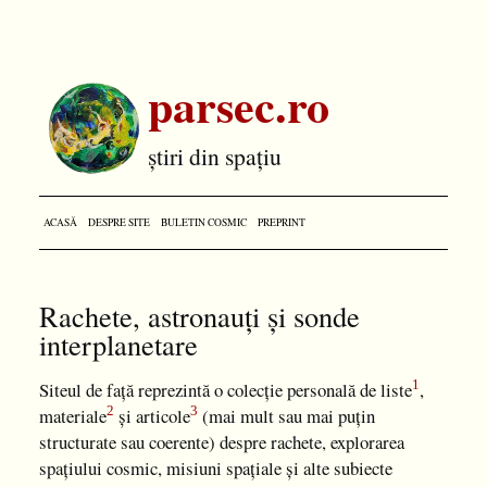
parsec.ro
știri din spațiu
ACASĂ
DESPRE SITE
BULETIN COSMIC
PREPRINT
Rachete, astronauți și sonde
interplanetare
1
Siteul de față reprezintă o colecție personală de liste
,
2
3
materiale
și articole
(mai mult sau mai puțin
structurate sau coerente) despre rachete, explorarea
spațiului cosmic, misiuni spațiale și alte subiecte