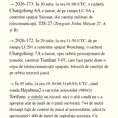
2026-173
→
: În 30 iulie, la ora 01:00 UTC, o rachetă
Changzheng-6A
a lansat, de pe rampa LC-9A a
centrului spațial Taiyuan, doi sateliți militari de
Tongxin Jishu Shiyan
TJS-27
telecomunicații,
(
27, A
și B)
2026-172
→
: În 29 iulie, la ora 11:50 UTC, de pe
rampa LC201 a centrului spațial Wenchang, o rachetă
Changzheng-7A
a lansat, spre orbită geostaționară de
Tianlian 3-01
transfer, satelitul
, care face parte dintr-o
rețea de telelecomunicații spațiale, folosită de sateliții de
pe orbita terestră joasă
→
În 05 iulie, la ora 18:30:00.31±0.03s UTC, când
Hayabusa2
sonda
a survolat asteroidul (98943)
Torifune
,
a stabilit
un record: nici o altă sondă nu s-a
apropiat atât de mult de o țintă survolată: 744 de metri
distanță față de centrul de masă al asteroidului, adică la
aproxiamtiv 400 de metri de suprafața acestuia. Cu