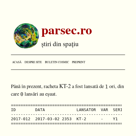
parsec.ro
știri din spațiu
ACASĂ
DESPRE SITE
BULETIN COSMIC
PREPRINT
KT-2
Până în prezent, racheta
a fost lansată de
ori, din
1
care
lansări au eșuat.
0
====================================================
ID        DATA             LANSATOR  VAR  SERIE  MIS
----------------------------------------------------
2017-012  2017-03-02 2353  KT-2      -    Y1     Tia