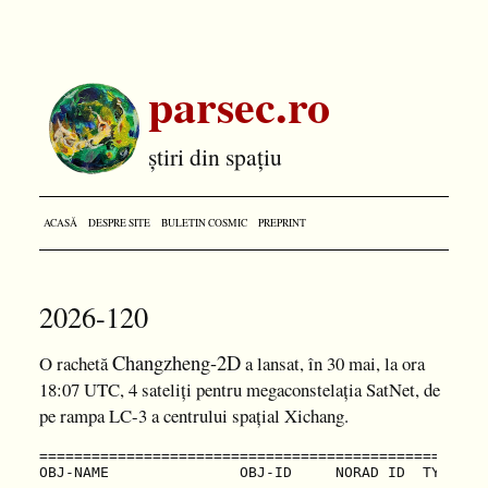
parsec.ro
știri din spațiu
ACASĂ
DESPRE SITE
BULETIN COSMIC
PREPRINT
2026-120
Changzheng-2D
O rachetă
a lansat, în 30 mai, la ora
18:07 UTC, 4 sateliți pentru megaconstelația SatNet, de
pe rampa LC-3 a centrului spațial Xichang.
===================================================
OBJ-NAME               OBJ-ID     NORAD ID  TYPE  O