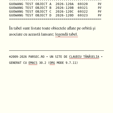
---------------------------------------------------
GUOWANG TEST OBJECT A  2026-120A  69320     PAY   +
GUOWANG TEST OBJECT B  2026-120B  69321     PAY   +
GUOWANG TEST OBJECT C  2026-120C  69322     PAY   +
GUOWANG TEST OBJECT D  2026-120D  69323     PAY   +
În tabel sunt listate toate obiectele aflate pe orbită și
asociate cu această lansare;
legendă tabel.
©2009-2026 PARSEC.RO • UN SITE DE
CLAUDIU TĂNĂSELIA
•
GENERAT CU
EMACS
30.2 (
ORG
MODE 9.7.11)