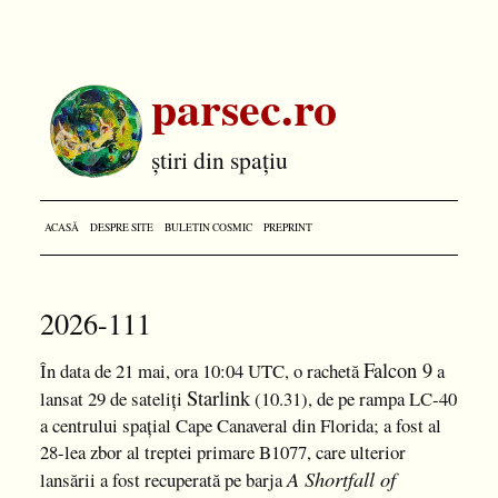
parsec.ro
știri din spațiu
ACASĂ
DESPRE SITE
BULETIN COSMIC
PREPRINT
2026-111
Falcon 9
În data de 21 mai, ora 10:04 UTC, o rachetă
a
Starlink
lansat 29 de sateliți
(10.31), de pe rampa LC-40
a centrului spațial Cape Canaveral din Florida; a fost al
28-lea zbor al treptei primare B1077, care ulterior
A Shortfall of
lansării a fost recuperată pe barja