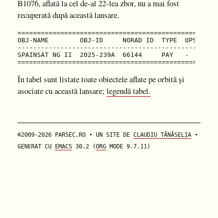
B1076, aflată la cel de-al 22-lea zbor, nu a mai fost
recuperată după această lansare.
===================================================
OBJ-NAME        OBJ-ID     NORAD ID  TYPE  OPS  OWN
---------------------------------------------------
SPAINSAT NG II  2025-239A  66144     PAY   -    SPN
În tabel sunt listate toate obiectele aflate pe orbită și
asociate cu această lansare;
legendă tabel.
©2009-2026 PARSEC.RO • UN SITE DE
CLAUDIU TĂNĂSELIA
•
GENERAT CU
EMACS
30.2 (
ORG
MODE 9.7.11)