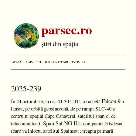
parsec.ro
știri din spațiu
ACASĂ
DESPRE SITE
BULETIN COSMIC
PREPRINT
2025-239
Falcon 9
În 24 octombrie, la ora 01:30 UTC, o rachetă
a
lansat, pe orbită geosincronă, de pe rampa SLC-40 a
centrului spațial Cape Canaveral, satelitul spaniol de
SpainSat NG II
telecomunicații
al companiei Hisdesat
(care va înlocui satelitul Spainsat); treapta primară