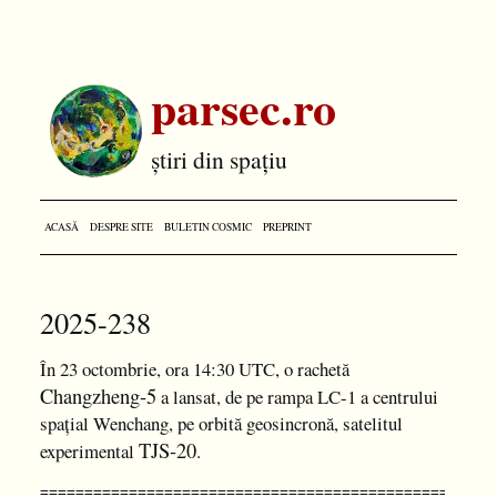
parsec.ro
știri din spațiu
ACASĂ
DESPRE SITE
BULETIN COSMIC
PREPRINT
2025-238
În 23 octombrie, ora 14:30 UTC, o rachetă
Changzheng-5
a lansat, de pe rampa LC-1 a centrului
spațial Wenchang, pe orbită geosincronă, satelitul
TJS-20
experimental
.
===================================================