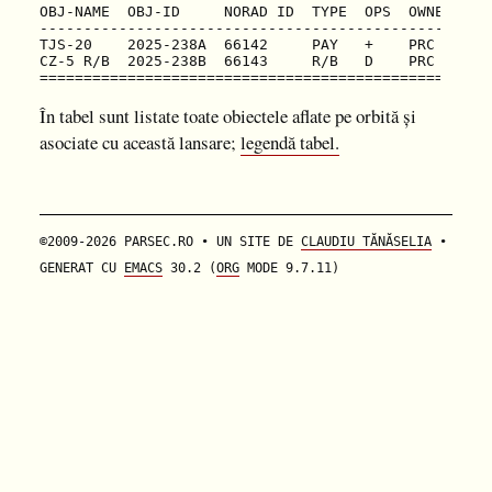
OBJ-NAME  OBJ-ID     NORAD ID  TYPE  OPS  OWNER  LA
---------------------------------------------------
TJS-20    2025-238A  66142     PAY   +    PRC    20
CZ-5 R/B  2025-238B  66143     R/B   D    PRC    20
În tabel sunt listate toate obiectele aflate pe orbită și
asociate cu această lansare;
legendă tabel.
©2009-2026 PARSEC.RO • UN SITE DE
CLAUDIU TĂNĂSELIA
•
GENERAT CU
EMACS
30.2 (
ORG
MODE 9.7.11)