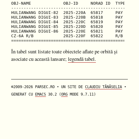
OBJ-NAME             OBJ-ID     NORAD ID  TYPE  OPS
---------------------------------------------------
HULIANWANG DIGUI-82  2025-220A  65817     PAY   +  
HULIANWANG DIGUI-83  2025-220B  65818     PAY   +  
HULIANWANG DIGUI-84  2025-220C  65819     PAY   +  
HULIANWANG DIGUI-85  2025-220D  65820     PAY   +  
HULIANWANG DIGUI-86  2025-220E  65821     PAY   +  
CZ-6A R/B            2025-220F  65822     R/B      
În tabel sunt listate toate obiectele aflate pe orbită și
asociate cu această lansare;
legendă tabel.
©2009-2026 PARSEC.RO • UN SITE DE
CLAUDIU TĂNĂSELIA
•
GENERAT CU
EMACS
30.2 (
ORG
MODE 9.7.11)