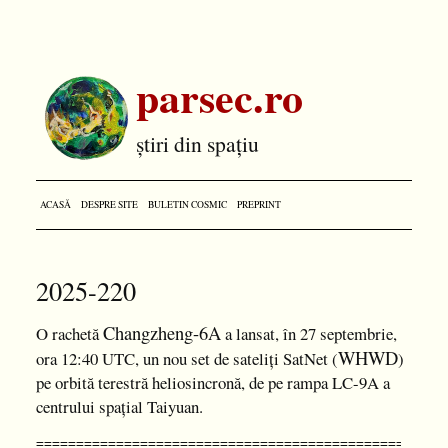
parsec.ro
știri din spațiu
ACASĂ
DESPRE SITE
BULETIN COSMIC
PREPRINT
2025-220
Changzheng-6A
O rachetă
a lansat, în 27 septembrie,
WHWD
ora 12:40 UTC, un nou set de sateliți SatNet (
)
pe orbită terestră heliosincronă, de pe rampa LC-9A a
centrului spațial Taiyuan.
===================================================