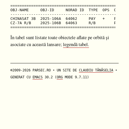
===================================================
OBJ-NAME     OBJ-ID     NORAD ID  TYPE  OPS  OWNER 
---------------------------------------------------
CHINASAT 3B  2025-106A  64062     PAY   +    PRC   
CZ-7A R/B    2025-106B  64063     R/B        PRC   
În tabel sunt listate toate obiectele aflate pe orbită și
asociate cu această lansare;
legendă tabel.
©2009-2026 PARSEC.RO • UN SITE DE
CLAUDIU TĂNĂSELIA
•
GENERAT CU
EMACS
30.2 (
ORG
MODE 9.7.11)