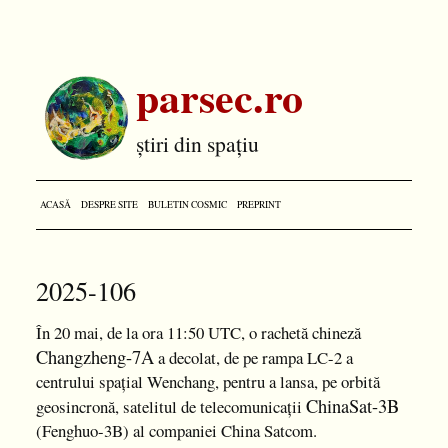
parsec.ro
știri din spațiu
ACASĂ
DESPRE SITE
BULETIN COSMIC
PREPRINT
2025-106
În 20 mai, de la ora 11:50 UTC, o rachetă chineză
Changzheng-7A
a decolat, de pe rampa LC-2 a
centrului spațial Wenchang, pentru a lansa, pe orbită
ChinaSat-3B
geosincronă, satelitul de telecomunicații
(Fenghuo-3B) al companiei China Satcom.