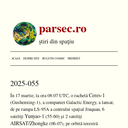
parsec.ro
știri din spațiu
ACASĂ
DESPRE SITE
BULETIN COSMIC
PREPRINT
2025-055
Ceres-1
În 17 martie, la ora 08:07 UTC, o rachetă
(Gushenxing-1), a companiei Galactic Energy, a lansat,
de pe rampa LS-95A a centrului spațial Jiuquan, 6
Yunyao-1
sateliți
(55-60) și 2 sateliți
AIRSAT/Zhongke
(06-07), pe orbită terestră