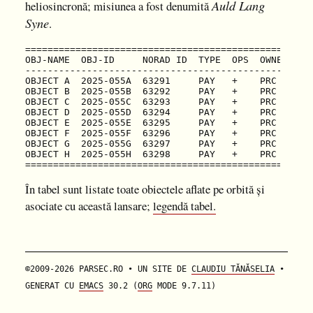
Auld Lang
heliosincronă; misiunea a fost denumită
Syne
.
===================================================
OBJ-NAME  OBJ-ID     NORAD ID  TYPE  OPS  OWNER  LA
---------------------------------------------------
OBJECT A  2025-055A  63291     PAY   +    PRC    20
OBJECT B  2025-055B  63292     PAY   +    PRC    20
OBJECT C  2025-055C  63293     PAY   +    PRC    20
OBJECT D  2025-055D  63294     PAY   +    PRC    20
OBJECT E  2025-055E  63295     PAY   +    PRC    20
OBJECT F  2025-055F  63296     PAY   +    PRC    20
OBJECT G  2025-055G  63297     PAY   +    PRC    20
OBJECT H  2025-055H  63298     PAY   +    PRC    20
În tabel sunt listate toate obiectele aflate pe orbită și
asociate cu această lansare;
legendă tabel.
©2009-2026 PARSEC.RO • UN SITE DE
CLAUDIU TĂNĂSELIA
•
GENERAT CU
EMACS
30.2 (
ORG
MODE 9.7.11)