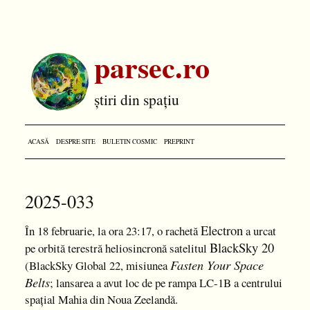
parsec.ro
știri din spațiu
ACASĂ
DESPRE SITE
BULETIN COSMIC
PREPRINT
2025-033
Electron
În 18 februarie, la ora 23:17, o rachetă
a urcat
BlackSky 20
pe orbită terestră heliosincronă satelitul
Fasten Your Space
(BlackSky Global 22, misiunea
Belts
; lansarea a avut loc de pe rampa LC-1B a centrului
spațial Mahia din Noua Zeelandă.