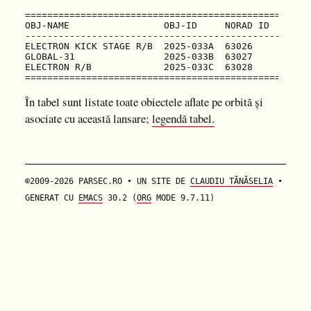
===================================================
OBJ-NAME                 OBJ-ID     NORAD ID  TYPE 
---------------------------------------------------
ELECTRON KICK STAGE R/B  2025-033A  63026     R/B  
GLOBAL-31                2025-033B  63027     PAY  
ELECTRON R/B             2025-033C  63028     R/B  
În tabel sunt listate toate obiectele aflate pe orbită și
asociate cu această lansare;
legendă tabel.
©2009-2026 PARSEC.RO • UN SITE DE
CLAUDIU TĂNĂSELIA
•
GENERAT CU
EMACS
30.2 (
ORG
MODE 9.7.11)